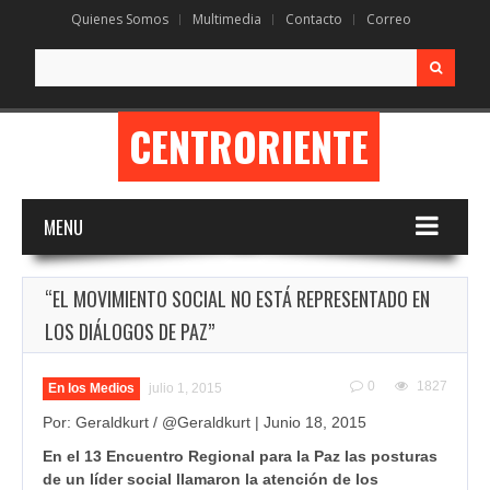
Quienes Somos
Multimedia
Contacto
Correo
Search
for:
CENTRORIENTE
MENU
“EL MOVIMIENTO SOCIAL NO ESTÁ REPRESENTADO EN
LOS DIÁLOGOS DE PAZ”
0
1827
En los Medios
julio 1, 2015
Por: Geraldkurt / @Geraldkurt | Junio 18, 2015
En el 13 Encuentro Regional para la Paz las posturas
de un líder social llamaron la atención de los